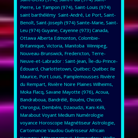
Pierre, Le Tampon (974), Saint-Louis (974)
saint barthélémy Saint-André, Le Port, Saint-
Benoît, Saint-Joseph (974) Sainte-Marie, Saint-
Leu (974) Guyane, Cayenne (973) Canada,
Ottawa Alberta Edmonton, Colombie-
Britannique, Victoria, Manitoba Winnipeg,
Nouveau-Brunswick, Fredericton, Terre-
Neuve-et-Labrador : Saint-Jean, Île-du-Prince-
Édouard, Charlottetown, Québec: Québec Ile
Maurice, Port Louis, Pamplemousses Rivière
du Rempart, Rivière Noire Plaines Wilheims,
Moka Flacq, Savane Mayotte (976), Acoua,
Bandraboua, Bandrélé, Bouéni, Chiconi,
Chirongui, Dembéni, Dzaoudzi, Kani-Kéli,
Marabout Voyant Medium Numérologie
voyance Horoscope Magnétiseur Astrologie,
Cartomancie Vaudou Guérisseur Africain
Koungou, M’tsangamouji, Mamoudzou Wallis