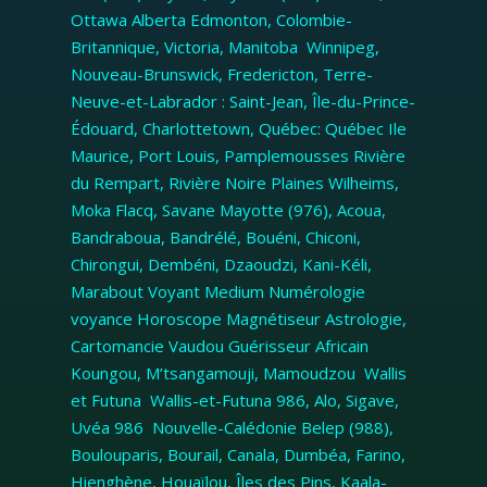
Ottawa Alberta Edmonton, Colombie-
Britannique, Victoria, Manitoba Winnipeg,
Nouveau-Brunswick, Fredericton, Terre-
Neuve-et-Labrador : Saint-Jean, Île-du-Prince-
Édouard, Charlottetown, Québec: Québec Ile
Maurice, Port Louis, Pamplemousses Rivière
du Rempart, Rivière Noire Plaines Wilheims,
Moka Flacq, Savane Mayotte (976), Acoua,
Bandraboua, Bandrélé, Bouéni, Chiconi,
Chirongui, Dembéni, Dzaoudzi, Kani-Kéli,
Marabout Voyant Medium Numérologie
voyance Horoscope Magnétiseur Astrologie,
Cartomancie Vaudou Guérisseur Africain
Koungou, M’tsangamouji, Mamoudzou Wallis
et Futuna Wallis-et-Futuna 986, Alo, Sigave,
Uvéa 986 Nouvelle-Calédonie Belep (988),
Boulouparis, Bourail, Canala, Dumbéa, Farino,
Hienghène, Houaïlou, Îles des Pins, Kaala-