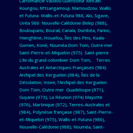
Cartomancie Vaudou Guérisseur Africain
Koungou, M’tsangamouji, Mamoudzou Wallis
et Futuna Wallis-et-Futuna 986, Alo, Sigave,
Uvéa 986 Nouvelle-Calédonie Belep (988),
Boulouparis, Bourail, Canala, Dumbéa, Farino,
Hienghène, Houaïlou, Îles des Pins, Kaala-
Gomen, Koné, Nouméa Dom Tom, Outre mer
Saint-Pierre-et-Miquelon (975) Saint-pierre
L’ile du grand-colombier Dom Tom, Terres
Australes et Antarctiques Françaises (984)
Archipel des Kerguelen (984), Îles de la
Désolation, Insee, l’Archipel des Kerguelen
Dom Tom, Outre mer Guadeloupe (971),
Guyane (973), La Réunion (974) Mayotte
(976), Martinique (972), Terres-Australes et
(984), Polynésie française (987), Saint-Pierre-
et-Miquelon (975), Wallis-et-Futuna (986),
Nouvelle-Calédonie (988), Nouméa, Saint-