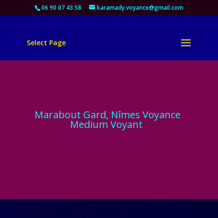
06 90 07 43 58
karamady.voyance@gmail.com
Select Page
Marabout Gard, Nîmes Voyance
Medium Voyant