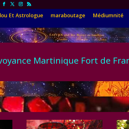
ou Et Astrologue
maraboutage
Médiumnité
oyance Martinique Fort de Fr