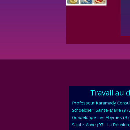
Travail au 
Professeur Karamady Consul
Schoelcher, Sainte-Marie (97
Guadeloupe Les Abymes (971),
Sainte-Anne (97 La Réunion, 