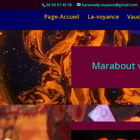
06 90 07 43 58
karamady.voyance@gmail.com
Page-Accueil
La-voyance
Vaud
Marabout v