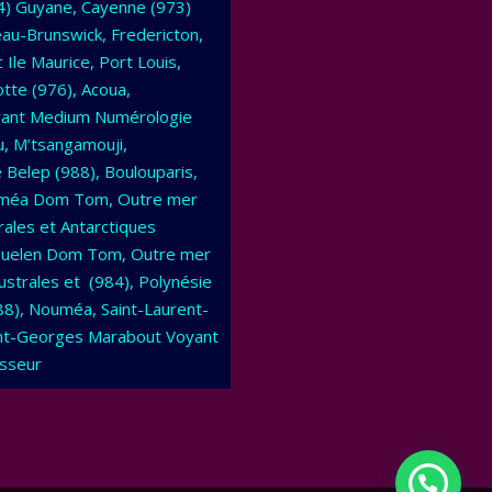
74) Guyane, Cayenne (973)
au-Brunswick, Fredericton,
Ile Maurice, Port Louis,
tte (976), Acoua,
Voyant Medium Numérologie
, M’tsangamouji,
Belep (988), Boulouparis,
Nouméa Dom Tom, Outre mer
ales et Antarctiques
Kerguelen Dom Tom, Outre mer
ustrales et (984), Polynésie
988), Nouméa, Saint-Laurent-
aint-Georges Marabout Voyant
sseur