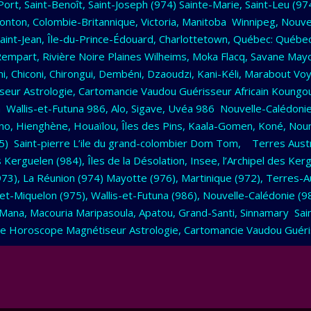
ort, Saint-Benoît, Saint-Joseph (974) Sainte-Marie, Saint-Leu (9
nton, Colombie-Britannique, Victoria, Manitoba Winnipeg, Nouve
int-Jean, Île-du-Prince-Édouard, Charlottetown, Québec: Québec 
mpart, Rivière Noire Plaines Wilheims, Moka Flacq, Savane Mayo
i, Chiconi, Chirongui, Dembéni, Dzaoudzi, Kani-Kéli, Marabout 
ur Astrologie, Cartomancie Vaudou Guérisseur Africain Koungou
Wallis-et-Futuna 986, Alo, Sigave, Uvéa 986 Nouvelle-Calédonie 
rino, Hienghène, Houaïlou, Îles des Pins, Kaala-Gomen, Koné, 
75) Saint-pierre L’ile du grand-colombier Dom Tom, Terres Austr
s Kerguelen (984), Îles de la Désolation, Insee, l’Archipel des 
3), La Réunion (974) Mayotte (976), Martinique (972), Terres-A
e-et-Miquelon (975), Wallis-et-Futuna (986), Nouvelle-Calédonie (
Mana, Macouria Maripasoula, Apatou, Grand-Santi, Sinnamary S
 Horoscope Magnétiseur Astrologie, Cartomancie Vaudou Guéri