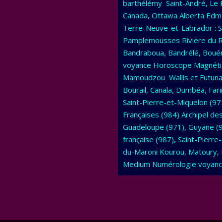
barthélémy Saint-André, Le P
Canada, Ottawa Alberta Edmo
Terre-Neuve-et-Labrador : Sa
Pamplemousses Rivière du Re
Bandraboua, Bandrélé, Bouén
voyance Horoscope Magnétise
Mamoudzou Wallis et Futuna 
Bourail, Canala, Dumbéa, Fa
Saint-Pierre-et-Miquelon (9
Françaises (984) Archipel de
Guadeloupe (971), Guyane (97
française (987), Saint-Pierr
du-Maroni Kourou, Matoury, 
Medium Numérologie voyance