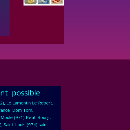
ent possible
), Le Lamentin Le Robert,
de France Dom Tom,
 Moule (971) Petit-Bourg,
, Saint-Louis (974) saint